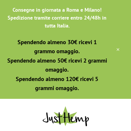
Passa
Skip
Consegne in giornata a Roma e Milano!
al
to
contenuto
footer
Spedizione tramite corriere entro 24/48h in
principale
tutta Italia.
Spendendo almeno 30€ ricevi 1
CLO
grammo omaggio.
TOP
BAN
Spendendo almeno 50€ ricevi 2 grammi
omaggio.
Spendendo almeno 120€ ricevi 5
grammi omaggio.