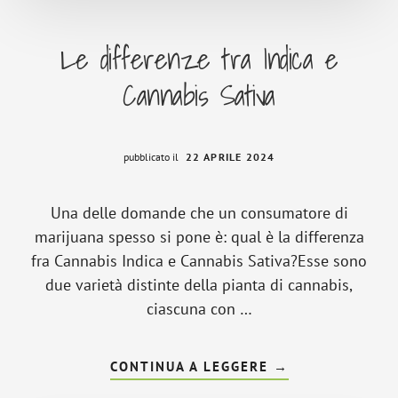
Le differenze tra Indica e
Cannabis Sativa
pubblicato il
22 APRILE 2024
Una delle domande che un consumatore di
marijuana spesso si pone è: qual è la differenza
fra Cannabis Indica e Cannabis Sativa?Esse sono
due varietà distinte della pianta di cannabis,
ciascuna con …
INFOLE
CONTINUA A LEGGERE
→
DIFFERENZE
TRA