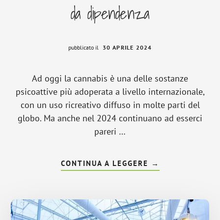
da dipendenza
pubblicato il
30 APRILE 2024
Ad oggi la cannabis è una delle sostanze
psicoattive più adoperata a livello internazionale,
con un uso ricreativo diffuso in molte parti del
globo. Ma anche nel 2024 continuano ad esserci
pareri …
INFOCANNABIS:
CONTINUA A LEGGERE
→
EFFETTI
COLLATERALI
E
SINTOMI
DA
DIPENDENZA