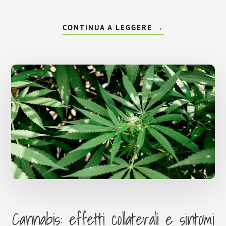
INFOCOME
CONTINUA A LEGGERE
→
UTILIZZARE
IL
CBD
PER
I
TATUAGGI?
Cannabis: effetti collaterali e sintomi