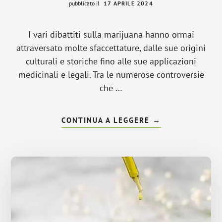
pubblicato il
17 APRILE 2024
I vari dibattiti sulla marijuana hanno ormai
attraversato molte sfaccettature, dalle sue origini
culturali e storiche fino alle sue applicazioni
medicinali e legali. Tra le numerose controversie
che …
INFOMARIJUANA
CONTINUA A LEGGERE
→
LEGALE
PER
DORMIRE:
QUALI
SONO
I
BENEFICI