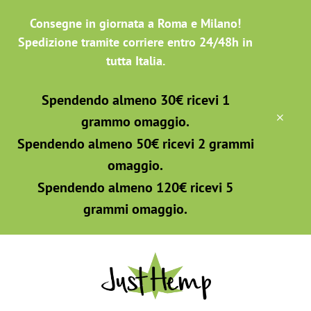
Passa
Skip
Consegne in giornata a Roma e Milano!
al
to
contenuto
footer
Spedizione tramite corriere entro 24/48h in
principale
tutta Italia.
Spendendo almeno 30€ ricevi 1
CLO
grammo omaggio.
TOP
BAN
Spendendo almeno 50€ ricevi 2 grammi
omaggio.
Spendendo almeno 120€ ricevi 5
grammi omaggio.