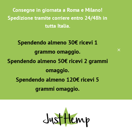
Passa
Skip
Consegne in giornata a Roma e Milano!
al
to
contenuto
footer
Spedizione tramite corriere entro 24/48h in
principale
tutta Italia.
Spendendo almeno 30€ ricevi 1
CLO
grammo omaggio.
TOP
BAN
Spendendo almeno 50€ ricevi 2 grammi
omaggio.
Spendendo almeno 120€ ricevi 5
grammi omaggio.