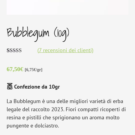
Bubblegum (10g)
(
7
recensioni dei clienti)
Valutato
7
5.00
su 5 su base
67,50
€
di
recensioni
[6,75€/gr]
Confezione da 10gr
La Bubblegum è una delle migliori varietà di erba
legale del raccolto 2023. Fiori compatti ricoperti di
resina e pistilli che sprigionano un aroma molto
pungente e dolciastro.