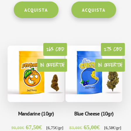
originale
attuale
originale
attuale
ACQUISTA
ACQUISTA
era:
è:
era:
è:
45,00€.
37,50€.
10,00€.
8,00€.
26% CBD
27% CBD
IN OFFERTA!
NOVITÀ!
IN OFFERTA!
Mandarine (10gr)
Blue Cheese (10gr)
Il
Il
Il
Il
67,50
€
65,00
€
90,00
€
83,00
€
[6,75€/gr]
[6,50€/gr]