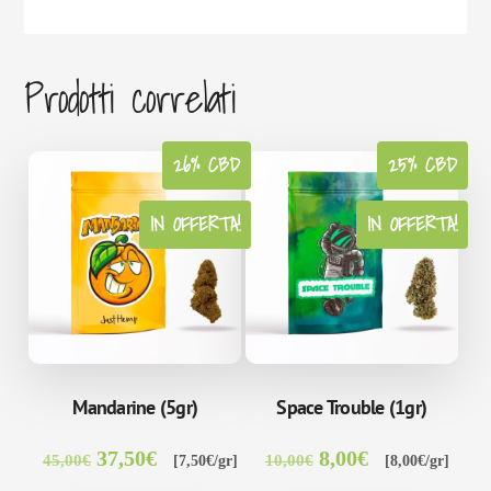
Prodotti correlati
26% CBD
25% CBD
IN OFFERTA!
NOVITÀ!
IN OFFERTA!
Mandarine (5gr)
Space Trouble (1gr)
Il
Il
Il
Il
37,50
€
8,00
€
45,00
€
10,00
€
[7,50€/gr]
[8,00€/gr]
prezzo
prezzo
prezzo
prezzo