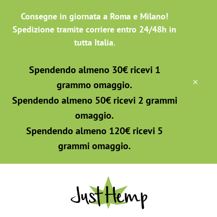
Passa
Passa
Skip
Consegne in giornata a Roma e Milano!
al
alla
to
contenuto
barra
footer
Spedizione tramite corriere entro 24/48h in
principale
laterale
tutta Italia.
primaria
Spendendo almeno 30€ ricevi 1
CLO
grammo omaggio.
TOP
BAN
Spendendo almeno 50€ ricevi 2 grammi
omaggio.
Spendendo almeno 120€ ricevi 5
grammi omaggio.