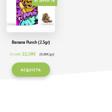
IN OFFERTA!
NOVITÀ!
Banana Punch (2.5gr)
Il
Il
22,50
€
27,50
€
[9,00€/gr]
prezzo
prezzo
originale
attuale
ACQUISTA
era:
è:
27,50€.
22,50€.